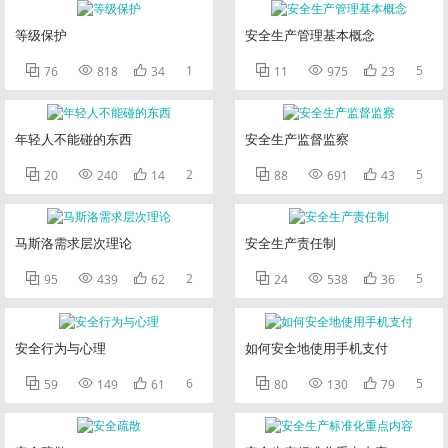
等级保护
安全生产管理基本概念



1



5
76
818
34
11
975
23
年轻人不能碰的东西
安全生产监督监察



2



5
20
240
14
88
691
43
马斯洛需求层次理论
安全生产责任制



2



5
95
439
62
24
538
36
安全行为与心理
如何安全地使用手机支付



6



5
59
149
61
80
130
79