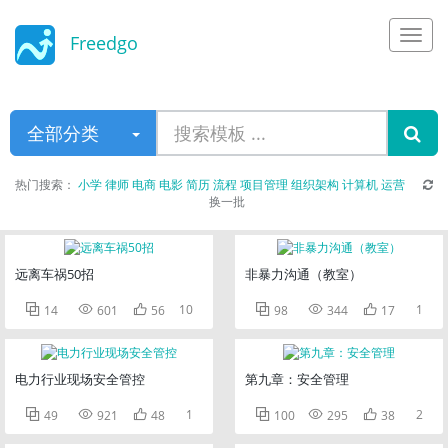
Freedgo
Design
全部分类
热门搜索：
小学
律师
电商
电影
简历
流程
项目管理
组织架构
计算机
运营
换一批
远离车祸50招
非暴力沟通（教室）



10



1
14
601
56
98
344
17
电力行业现场安全管控
第九章：安全管理



1



2
49
921
48
100
295
38