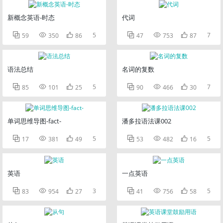
新概念英语-时态
代词



5



7
59
350
86
47
753
87
语法总结
名词的复数



5



7
85
101
25
90
466
30
单词思维导图-fact-
潘多拉语法课002



5



5
17
381
49
53
482
16
英语
一点英语



3



5
83
954
27
41
756
58