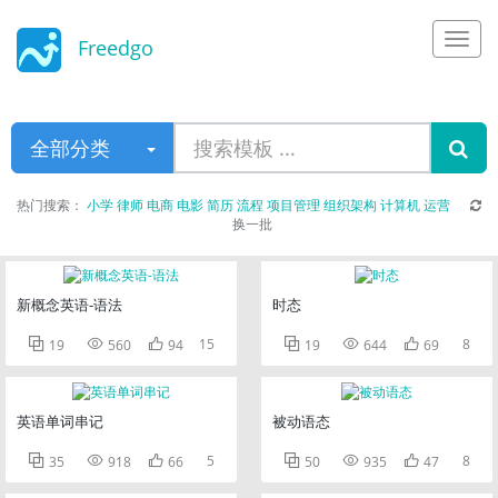
Freedgo
Design
全部分类
热门搜索：
小学
律师
电商
电影
简历
流程
项目管理
组织架构
计算机
运营
换一批
新概念英语-语法
时态



15



8
19
560
94
19
644
69
英语单词串记
被动语态



5



8
35
918
66
50
935
47