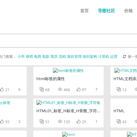
首页
导图社区
价格
热门搜索：
小学
律师
电商
电影
简历
流程
项目管理
组织架构
计算机
运营
换一
html标签的属性
HTML文档

6



7

21
68
466
97
12
HTML01_标签_H标准_H骨骼_字符集
HTML

3



1

55
51
133
25
43