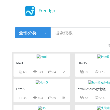
Freedgo
Design
全部分类
html
Html5



2


60
373
84
89
173
Html5
html&lt;div&gt;标签



10


38
604
85
68
916