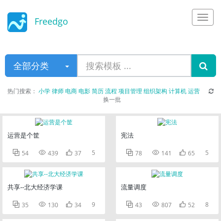
Freedgo
Design
全部分类
热门搜索：
小学
律师
电商
电影
简历
流程
项目管理
组织架构
计算机
运营
换一批
运营是个筐
宪法



5



5
54
439
37
78
141
65
共享--北大经济学课
流量调度



9



8
35
130
34
43
807
52