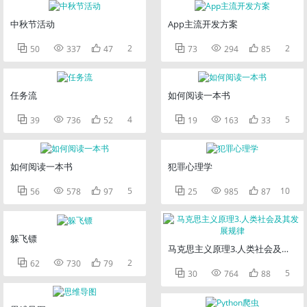
中秋节活动
App主流开发方案



2



2
50
337
47
73
294
85
任务流
如何阅读一本书



4



5
39
736
52
19
163
33
如何阅读一本书
犯罪心理学



5



10
56
578
97
25
985
87
躲飞镖
马克思主义原理3.人类社会及其发



2
62
730
79



5
30
764
88