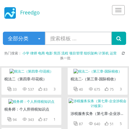
Freedgo
Design
全部分类
热门搜索：
小学
律师
电商
电影
简历
流程
项目管理
组织架构
计算机
运营
换一批
税法二（第四章-印花税）
税法二-（第三章-国际税收）



3



3
33
537
83
40
675
75
税务师：个人所得税知识点
涉税服务实务（第七章-企业涉税会



1
94
343
87



5
87
640
51