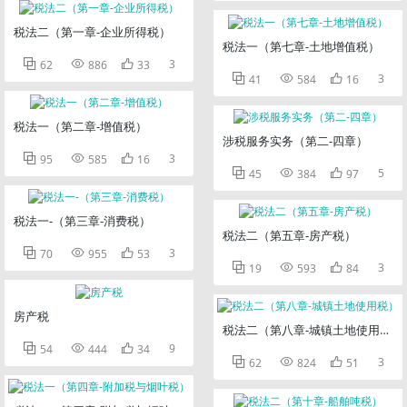
税法二（第一章-企业所得税）
税法一（第七章-土地增值税）



3
62
886
33



3
41
584
16
税法一（第二章-增值税）
涉税服务实务（第二-四章）



3
95
585
16



5
45
384
97
税法一-（第三章-消费税）
税法二（第五章-房产税）



3
70
955
53



3
19
593
84
房产税
税法二（第八章-城镇土地使用税）



9
54
444
34



3
62
824
51