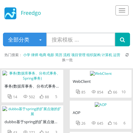
Freedgo
Design
全部分类
热门搜索：
小学
律师
电商
电影
简历
流程
项目管理
组织架构
计算机
运营
换一批
WebClient
事务(数据库事务、分布式事务、Spring事务)



10
85
854
66



5
14
502
88
AOP
dubbo基于spring的扩展点做的扩展



6
26
645
16



3
43
272
34