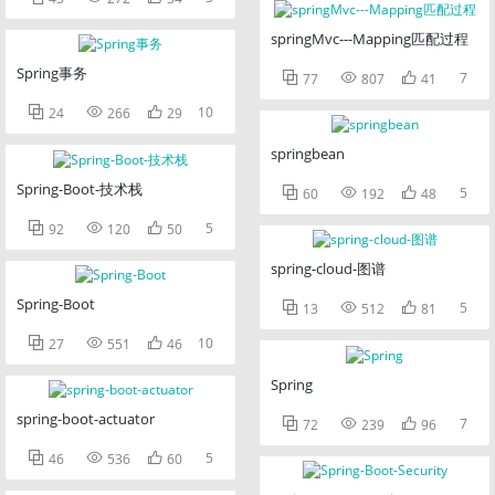
springMvc---Mapping匹配过程
Spring事务



7
77
807
41



10
24
266
29
springbean
Spring-Boot-技术栈



5
60
192
48



5
92
120
50
spring-cloud-图谱
Spring-Boot



5
13
512
81



10
27
551
46
Spring
spring-boot-actuator



7
72
239
96



5
46
536
60