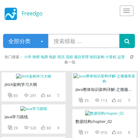
Freedgo
Design
全部分类
热门搜索：
小学
律师
电商
电影
简历
流程
项目管理
组织架构
计算机
运营
换一批
JAVA架构学习大纲
Java整体知识架构详解-之微服务架



5
83
291
44



5
35
113
42
Java学习路线
数据结构chapter_02



4
29
520
69



6
51
910
63