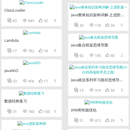
ClassLoader
Java整体知识架构详解-之进阶篇一



6
83
645
32



5
20
174
34
Lambda
Java集合框架思维导图



5
17
782
18



2
92
145
46
JavaNIO
Java就业系列学习路径思维导图(



5
33
456
17



3
13
319
50
数据结构复习
JVM和性能优化



5
31
740
100



5
51
415
29