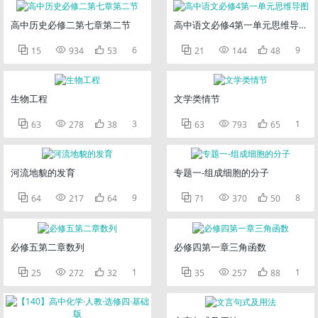
高中历史必修二第七章第二节
高中语文必修4第一单元思维导图



6



9
15
934
53
21
144
48
生物工程
文学类情节



3



1
63
278
38
63
793
65
河流地貌的发育
专题一-组成细胞的分子



9



8
64
217
64
71
370
50
必修五第二章数列
必修四第一章三角函数



1



1
25
272
32
35
257
88