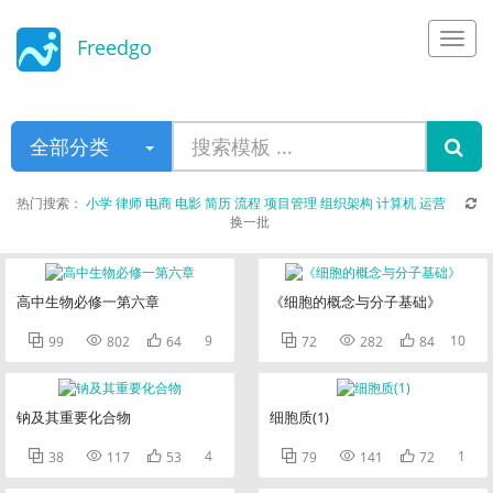
Freedgo
Design
全部分类
热门搜索：
小学
律师
电商
电影
简历
流程
项目管理
组织架构
计算机
运营
换一批
高中生物必修一第六章
《细胞的概念与分子基础》



9



10
99
802
64
72
282
84
钠及其重要化合物
细胞质(1)



4



1
38
117
53
79
141
72