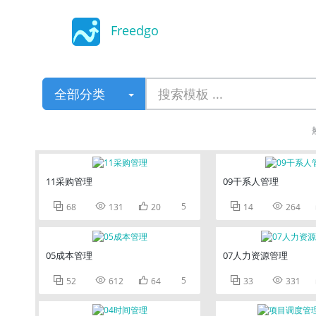
Freedgo
Design
全部分类
11采购管理
09干系人管理



5


68
131
20
14
264
05成本管理
07人力资源管理



5


52
612
64
33
331