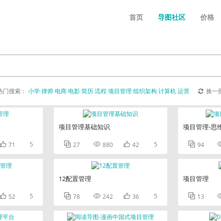
首页
导图社区
价格
热门搜索：
小学
律师
电商
电影
简历
流程
项目管理
组织架构
计算机
运营
换一
项目管理基础知识
项目管理-思

5



5

71
27
880
42
94
12配置管理
项目管理

5



5

52
78
242
36
13