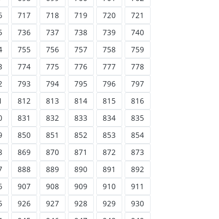
6
717
718
719
720
721
5
736
737
738
739
740
4
755
756
757
758
759
3
774
775
776
777
778
2
793
794
795
796
797
1
812
813
814
815
816
0
831
832
833
834
835
9
850
851
852
853
854
8
869
870
871
872
873
7
888
889
890
891
892
6
907
908
909
910
911
5
926
927
928
929
930