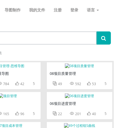
导图制作
我的文件
注册
登录
语言
批
维导图
08项目质量管理


5



5
784
42
49
592
53
06项目进度管理


5



5
165
96
22
201
40