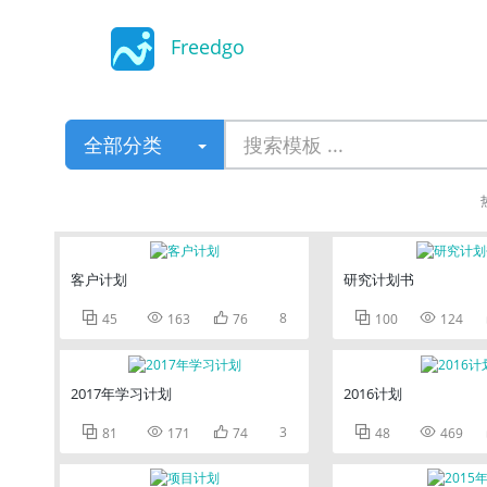
Freedgo
Design
全部分类
客户计划
研究计划书



8


45
163
76
100
124
2017年学习计划
2016计划



3


81
171
74
48
469