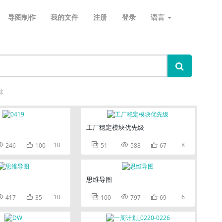
导图制作
我的文件
注册
登录
语言
批
工厂稳定模块优先级


10



8
246
100
51
588
67
思维导图


10



6
417
35
100
797
69