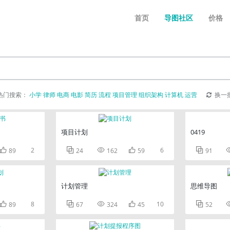
首页
导图社区
价格
热门搜索：
小学
律师
电商
电影
简历
流程
项目管理
组织架构
计算机
运营
换一
项目计划
0419

2



6

89
24
162
59
91
计划管理
思维导图

8



10

89
67
324
45
52