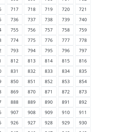
6
717
718
719
720
721
5
736
737
738
739
740
4
755
756
757
758
759
3
774
775
776
777
778
2
793
794
795
796
797
1
812
813
814
815
816
0
831
832
833
834
835
9
850
851
852
853
854
8
869
870
871
872
873
7
888
889
890
891
892
6
907
908
909
910
911
5
926
927
928
929
930