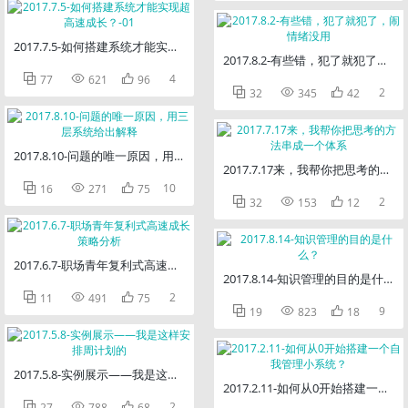
2017.7.5-如何搭建系统才能实现超高速成长？-01
2017.8.2-有些错，犯了就犯了，



4
77
621
96



2
32
345
42
2017.8.10-问题的唯一原因，用三层系统给出解释
2017.7.17来，我帮你把思考的方



10
16
271
75



2
32
153
12
2017.6.7-职场青年复利式高速成长策略分析
2017.8.14-知识管理的目的是什么？



2
11
491
75



9
19
823
18
2017.5.8-实例展示——我是这样安排周计划的
2017.2.11-如何从0开始搭建一



2
27
788
68