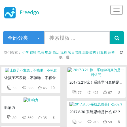
Freedgo
Design
全部分类
热门搜索：
小学
律师
电商
电影
简历
流程
项目管理
组织架构
计算机
运营
换一批
让孩子不发烧，不咳嗽，不积食
2017.3.21-惊！系统学习真的是一



10
53
386
45



3
77
421
67
影响力
2017.8.30-系统思维是什么-02？



3
80
569
35



8
69
915
59