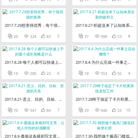
2017.7.29想变得优秀，有个很高级的套路
2017.8.27-积超送来了认知体系



5



8
20
324
83
37
998
53
2017.8.28-每个人都可以快速上手的最小成长策略是什么
2017.8.4-为什么完成一件事之后



6



4
19
200
23
18
553
92
2017.8.21-意义、目的、目标、资源的关系
2017.7.28终于搞定了卡片积累系



7



10
70
547
84
29
640
33
2017.8.9-遵循这条规则写文章，让他人对你的好感翻倍
2017.7.30-我想做个极高门槛低目