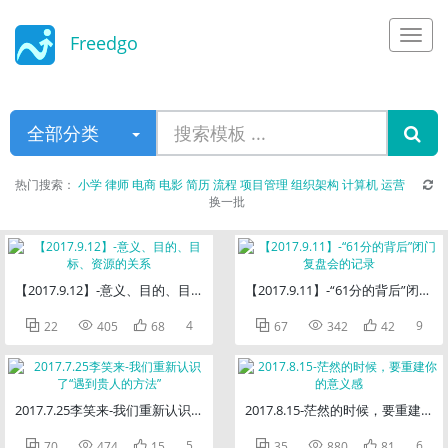
Freedgo
Design
全部分类
热门搜索：
小学
律师
电商
电影
简历
流程
项目管理
组织架构
计算机
运营
换一批
【2017.9.12】-意义、目的、目标、资源的关系
【2017.9.11】-“61分的背后”闭



4



9
22
405
68
67
342
42
2017.7.25李笑来-我们重新认识了“遇到贵人的方法”
2017.8.15-茫然的时候，要重建你



5



6
70
474
15
35
880
81