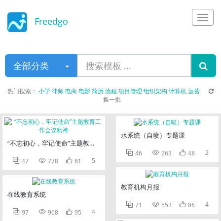
Freedgo
Design
全部分类
热门搜索：
小学
律师
电商
电影
简历
流程
项目管理
组织架构
计算机
运营
换一批
水系统（自喷）专题课
“不忘初心，牢记使命”主题教育工作会议精神



2
46
263
48



5
47
778
81
教育机构月报
在线教育系统



4
71
553
86



4
97
968
95