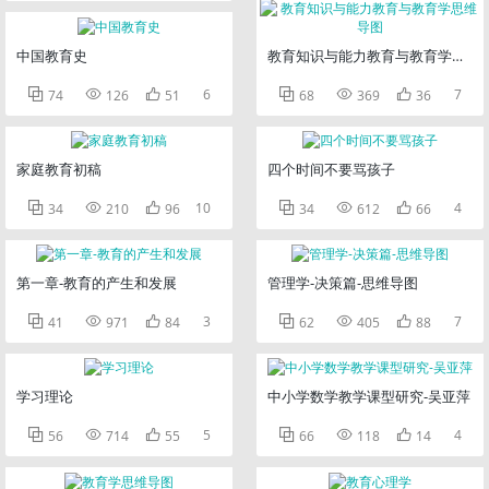
中国教育史
教育知识与能力教育与教育学思维



6



7
74
126
51
68
369
36
家庭教育初稿
四个时间不要骂孩子



10



4
34
210
96
34
612
66
第一章-教育的产生和发展
管理学-决策篇-思维导图



3



7
41
971
84
62
405
88
学习理论
中小学数学教学课型研究-吴亚萍



5



4
56
714
55
66
118
14