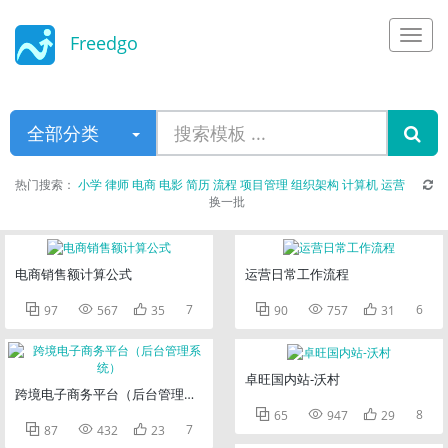
Freedgo
Design
全部分类
热门搜索：
小学
律师
电商
电影
简历
流程
项目管理
组织架构
计算机
运营
换一批
电商销售额计算公式
运营日常工作流程



7



6
97
567
35
90
757
31
卓旺国内站-沃村
跨境电子商务平台（后台管理系统）



8
65
947
29



7
87
432
23