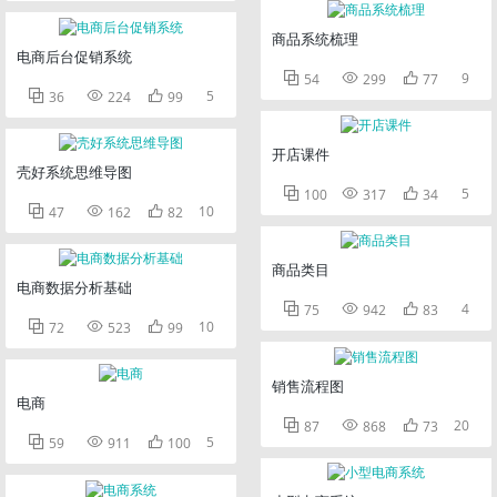
商品系统梳理
电商后台促销系统



9
54
299
77



5
36
224
99
开店课件
壳好系统思维导图



5
100
317
34



10
47
162
82
商品类目
电商数据分析基础



4
75
942
83



10
72
523
99
销售流程图
电商



20
87
868
73



5
59
911
100