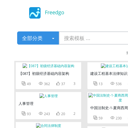
Freedgo
Design
全部分类
【087】初级经济基础内容架构
建设工程基本法律知识



3


49
362
37
13
536
人事管理
中国法制史-1-夏商西



2
93
243
20


59
230