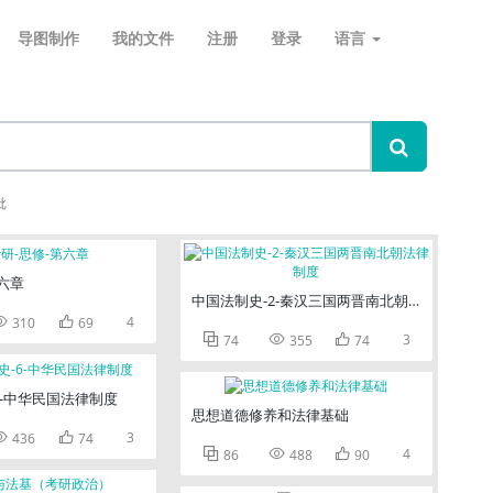
导图制作
我的文件
注册
登录
语言
批
六章
中国法制史-2-秦汉三国两晋南北朝法律制度


4
310
69



3
74
355
74
6-中华民国法律制度
思想道德修养和法律基础


3
436
74



4
86
488
90