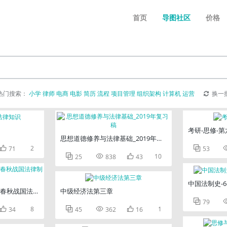
首页
导图社区
价格
热门搜索：
小学
律师
电商
电影
简历
流程
项目管理
组织架构
计算机
运营
换一
考研-思修-第
思想道德修养与法律基础_2019年复习稿

2

71
53



10
25
838
43
中国法制史-
周春秋战国法律制度
中级经济法第三章

79

8



1
34
45
362
16