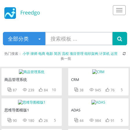
Freedgo
Design
全部分类
热门搜索：
小学
律师
电商
电影
简历
流程
项目管理
组织架构
计算机
运营
换一批
商品管理系统
CRM



10



5
87
239
84
38
945
76
思维导图模版1
ADAS



5



5
90
180
26
44
984
91