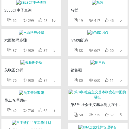
SELECT中子查询
马哲



10



5
62
299
28
19
417
46
六西格玛步骤
JVM知识点



3



5
87
989
37
88
667
50
关联图分析
销售额



8



5
76
930
87
80
660
11
员工管理调研
第8章-社会主义基本制度在中国的



8
42
736
68



5
58
739
57