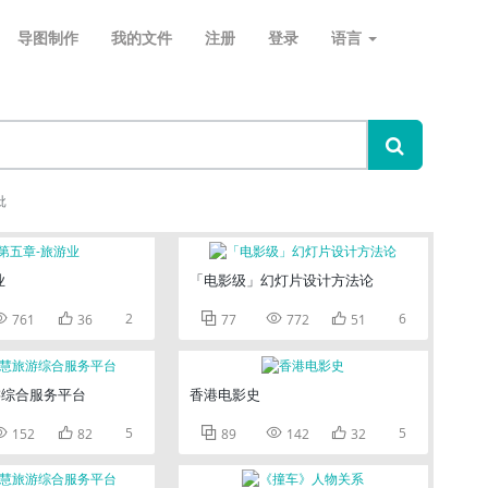
导图制作
我的文件
注册
登录
语言
批
业
「电影级」幻灯片设计方法论


2



6
761
36
77
772
51
游综合服务平台
香港电影史


5



5
152
82
89
142
32