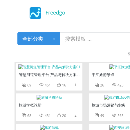
Freedgo
Design
全部分类
智慧河道管理平台-产品与解决方案01
平江旅游景点



1


69
461
16
26
423
旅游学概论新
旅游市场营销与实务



2


68
431
20
49
563