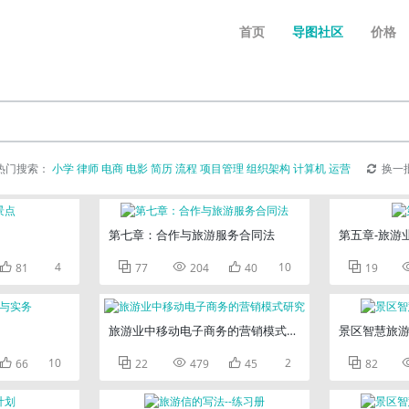
首页
导图社区
价格
热门搜索：
小学
律师
电商
电影
简历
流程
项目管理
组织架构
计算机
运营
换一
第七章：合作与旅游服务合同法
第五章-旅游

4



10

81
77
204
40
19
旅游业中移动电子商务的营销模式研究
景区智慧旅

10



2

66
22
479
45
82