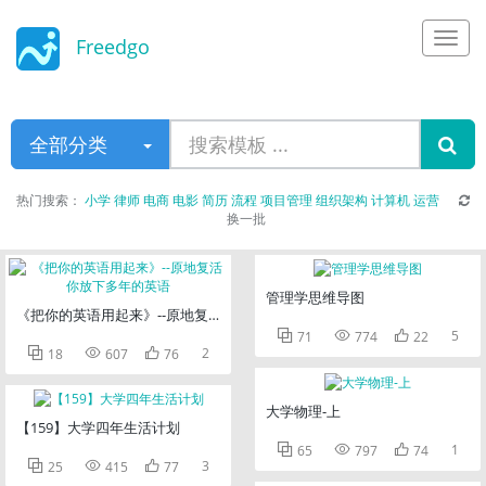
Freedgo
Design
全部分类
热门搜索：
小学
律师
电商
电影
简历
流程
项目管理
组织架构
计算机
运营
换一批
管理学思维导图
《把你的英语用起来》--原地复活你放下多年的英语



5
71
774
22



2
18
607
76
大学物理-上
【159】大学四年生活计划



1
65
797
74



3
25
415
77