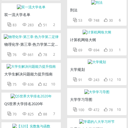
刑法
双一流大学名单



6
53
748
30



2
83
283
51
计算机网络大纲
物理化学-第三章-热力学第二定律



1
69
694
33



2
76
661
78
大学规划
大学生解决问题能力提升指南



10
91
243
12



10
75
636
82
大学学习导图
QS世界大学排名2020年



10
100
472
78



7
70
825
88