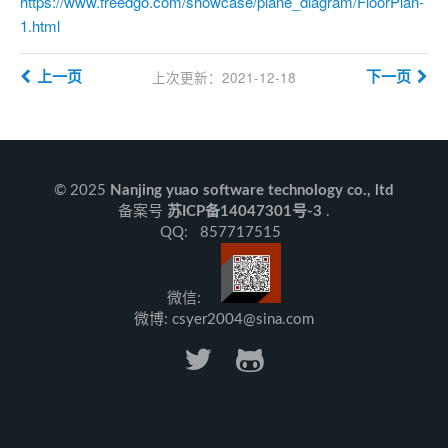
https://www.freedgo.com/showcase/plane_diagram/FloorPlan-
1.html
上次更新：2021-12-18
上一页
下一页
© 2025
Nanjing yuao software technology co., ltd
备案号
苏ICP备14047301号-3
.
QQ: 857717515
微信:
微博: csyer2004@sina.com