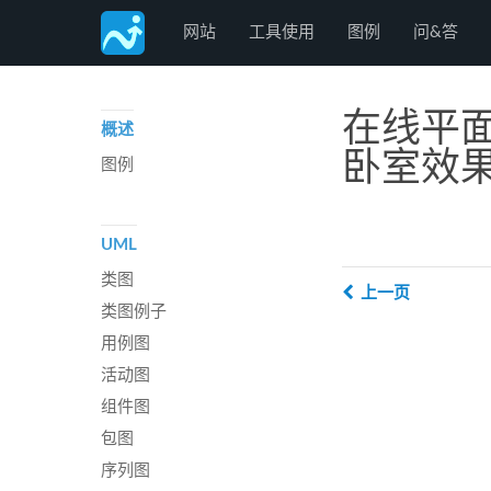
Freedgo Desgin
网站
工具使用
图例
问&答
在线平面
概述
卧室效
图例
UML
类图
上一页
类图例子
用例图
活动图
组件图
包图
序列图