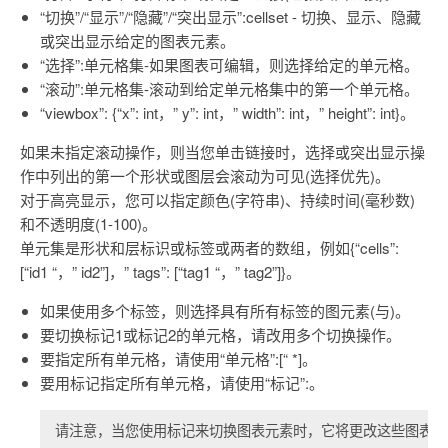
“切换”/“显示”/“隐藏”/“突出显示”:cellset - 切换、显示、隐藏
或突出显示给定的图表元素。
“选择”:单元格集-如果图表可编辑，则选择给定的单元格。
“滚动”:单元格集-滚动到给定单元格集中的第一个单元格。
“viewbox”: {“x”: int，” y”: int，” width”: int，” height”: int}。
如果未指定滚动操作，则当您单击链接时，选择或突出显示操
作中列出的第一个形状或图层会滚动为可见(选择优先)。
对于高亮显示，您可以指定颜色(字符串)、持续时间(毫秒数)
和不透明度(1-100)。
单元集是形状和层标识或标签或两者的数组，例如{“cells”:
[“id1 “，” id2”]，” tags”: [“tag1 “，” tag2”]}。
如果使用多个标签，则选择具有所有标签的图元素(与)。
要切换标记1或标记2的单元格，请改用多个切换操作。
要指定所有单元格，请使用“单元格”:[“ *]。
要用标记指定所有单元格，请使用“标记”:
。
请注意，当您使用标记来切换图表元素时，它将更改这些图表元