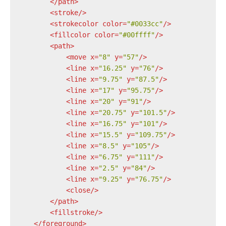
</
path
>
<
stroke
/>
<
strokecolor
color
=
"#0033cc"
/>
<
fillcolor
color
=
"#00ffff"
/>
<
path
>
<
move
x
=
"8"
y
=
"57"
/>
<
line
x
=
"16.25"
y
=
"76"
/>
<
line
x
=
"9.75"
y
=
"87.5"
/>
<
line
x
=
"17"
y
=
"95.75"
/>
<
line
x
=
"20"
y
=
"91"
/>
<
line
x
=
"20.75"
y
=
"101.5"
/>
<
line
x
=
"16.75"
y
=
"101"
/>
<
line
x
=
"15.5"
y
=
"109.75"
/>
<
line
x
=
"8.5"
y
=
"105"
/>
<
line
x
=
"6.75"
y
=
"111"
/>
<
line
x
=
"2.5"
y
=
"84"
/>
<
line
x
=
"9.25"
y
=
"76.75"
/>
<
close
/>
</
path
>
<
fillstroke
/>
</
foreground
>