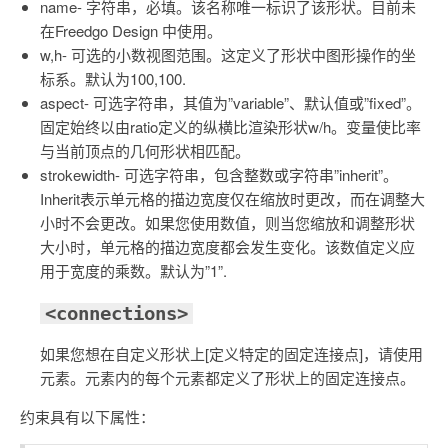
name- 字符串，必填。该名称唯一标识了该形状。目前未
在Freedgo Design 中使用。
w,h- 可选的小数视图范围。这定义了形状中图形操作的坐
标系。默认为100,100.
aspect- 可选字符串，其值为”variable”、默认值或”fixed”。
固定始终以由ratio定义的纵横比渲染形状w/h。变量使比率
与当前顶点的几何形状相匹配。
strokewidth- 可选字符串，包含整数或字符串”inherit”。
Inherit表示单元格的描边宽度仅在缩放时更改，而在调整大
小时不会更改。如果您使用数值，则当您缩放和调整形状
大小时，单元格的描边宽度都会发生变化。该数值定义应
用于宽度的乘数。默认为”1”.
<connections>
如果您想在自定义形状上[定义特定的固定连接点]，请使用
元素
。元素内的每个
元素都
定义了形状上的固定连接点。
约束具有以下属性：