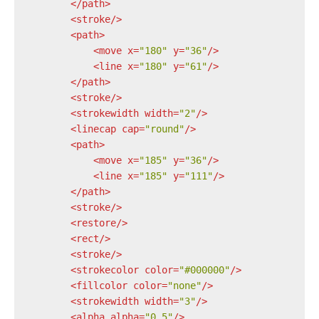
</
path
>
<
stroke
/>
<
path
>
<
move
x
=
"180"
y
=
"36"
/>
<
line
x
=
"180"
y
=
"61"
/>
</
path
>
<
stroke
/>
<
strokewidth
width
=
"2"
/>
<
linecap
cap
=
"round"
/>
<
path
>
<
move
x
=
"185"
y
=
"36"
/>
<
line
x
=
"185"
y
=
"111"
/>
</
path
>
<
stroke
/>
<
restore
/>
<
rect
/>
<
stroke
/>
<
strokecolor
color
=
"#000000"
/>
<
fillcolor
color
=
"none"
/>
<
strokewidth
width
=
"3"
/>
<
alpha
alpha
=
"0.5"
/>