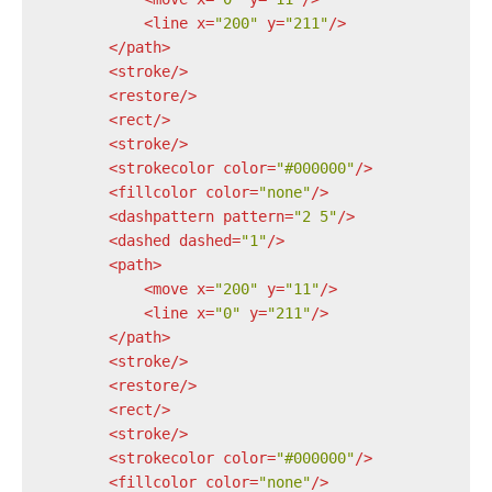
<
line
x
=
"200"
y
=
"211"
/>
</
path
>
<
stroke
/>
<
restore
/>
<
rect
/>
<
stroke
/>
<
strokecolor
color
=
"#000000"
/>
<
fillcolor
color
=
"none"
/>
<
dashpattern
pattern
=
"2 5"
/>
<
dashed
dashed
=
"1"
/>
<
path
>
<
move
x
=
"200"
y
=
"11"
/>
<
line
x
=
"0"
y
=
"211"
/>
</
path
>
<
stroke
/>
<
restore
/>
<
rect
/>
<
stroke
/>
<
strokecolor
color
=
"#000000"
/>
<
fillcolor
color
=
"none"
/>