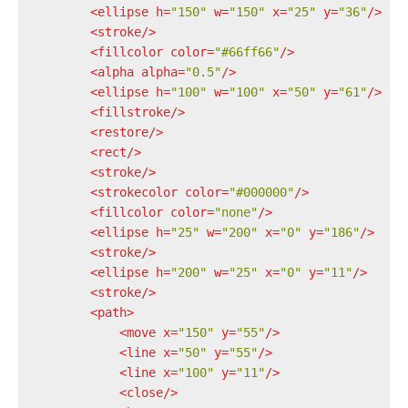
<
ellipse
h
=
"150"
w
=
"150"
x
=
"25"
y
=
"36"
/>
<
stroke
/>
<
fillcolor
color
=
"#66ff66"
/>
<
alpha
alpha
=
"0.5"
/>
<
ellipse
h
=
"100"
w
=
"100"
x
=
"50"
y
=
"61"
/>
<
fillstroke
/>
<
restore
/>
<
rect
/>
<
stroke
/>
<
strokecolor
color
=
"#000000"
/>
<
fillcolor
color
=
"none"
/>
<
ellipse
h
=
"25"
w
=
"200"
x
=
"0"
y
=
"186"
/>
<
stroke
/>
<
ellipse
h
=
"200"
w
=
"25"
x
=
"0"
y
=
"11"
/>
<
stroke
/>
<
path
>
<
move
x
=
"150"
y
=
"55"
/>
<
line
x
=
"50"
y
=
"55"
/>
<
line
x
=
"100"
y
=
"11"
/>
<
close
/>