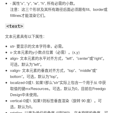
- 属性”x”, “y”, “w”, “h”, 所有必需的小数。
注意：这三个形状及其所有路径后面必须跟有fill、border或
filllines才能渲染它们。
<text>
文本元素具有以下属性：
str- 要显示的文本字符串，必需。
x-文本元素的y小数点位置（必需）。(x,y)
align- 文本元素的水平对齐方式，”left”、”center”或”right”。
可选，默认为”left”。
valign- 文本元素的垂直对齐方式，”top”、”middle”或”
bottom”。可选，默认为”top”。
localized-0或1. 如果1那么”str”实际上包含一个用于从 中获
取值的键mxResources。可选，默认为0，目前在Freedgo
Design中未使用。
vertical-0或1. 如果1则标签垂直渲染（旋转 90 度）。可
选，默认为0。
rotation- 以度为单位的角度 (0到360)。文本旋转的角度。可