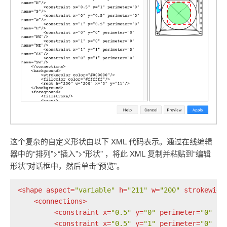
这个复杂的自定义形状由以下 XML 代码表示。通过在线编辑
器中的“排列”>“插入”>“形状” ，将此 XML 复制并粘贴到“编辑
形状”对话框中，然后单击“预览”。
<
shape
aspect
=
"variable"
h
=
"211"
w
=
"200"
strokewidt
<
connections
>
<
constraint
x
=
"0.5"
y
=
"0"
perimeter
=
"0"
na
<
constraint
x
=
"0.5"
y
=
"1"
perimeter
=
"0"
na