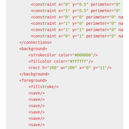
<
constraint
x
=
"0"
y
=
"0.5"
perimeter
=
"0"
na
<
constraint
x
=
"1"
y
=
"0.5"
perimeter
=
"0"
na
<
constraint
x
=
"0"
y
=
"0"
perimeter
=
"0"
name
<
constraint
x
=
"1"
y
=
"0"
perimeter
=
"0"
name
<
constraint
x
=
"1"
y
=
"1"
perimeter
=
"0"
name
<
constraint
x
=
"0"
y
=
"1"
perimeter
=
"0"
name
</
connections
>
<
background
>
<
strokecolor
color
=
"#000000"
/>
<
fillcolor
color
=
"#ffffff"
/>
<
rect
h
=
"200"
w
=
"200"
x
=
"0"
y
=
"11"
/>
</
background
>
<
foreground
>
<
fillstroke
/>
<
save
/>
<
save
/>
<
save
/>
<
save
/>
<
save
/>
<
save
/>