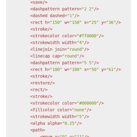
<
save
/>
<
dashpattern
pattern
=
"2 2"
/>
<
dashed
dashed
=
"1"
/>
<
rect
h
=
"150"
w
=
"150"
x
=
"25"
y
=
"36"
/>
<
stroke
/>
<
strokecolor
color
=
"#ff0000"
/>
<
strokewidth
width
=
"4"
/>
<
linejoin
join
=
"round"
/>
<
linecap
cap
=
"round"
/>
<
dashpattern
pattern
=
"5 5"
/>
<
rect
h
=
"100"
w
=
"100"
x
=
"50"
y
=
"61"
/>
<
stroke
/>
<
restore
/>
<
rect
/>
<
stroke
/>
<
strokecolor
color
=
"#000000"
/>
<
fillcolor
color
=
"none"
/>
<
strokewidth
width
=
"5"
/>
<
alpha
alpha
=
"0.25"
/>
<
path
>
<
move
x
=
"0"
y
=
"11"
/>