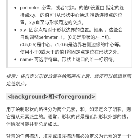
perimeter- 必需，或者1或0。的值0设置由 指定的连
接点x,y。的值可1从形状中心通过 推断连接点的位
置，x,y直至与形状周边的交点。
x,y- 固定点相对于形状边界的位置。如果 ，这些会
自动调整perimeter=1。(0,0)是形状的左上角、
(0.5,0.5)是中心、(1,0.5)是边界右侧边缘的中心等。
使用小于0或大于的值1将固定点定位在形状之外。
name- 可选字符串。形状上端口的唯一标识符。
提示：将自定义形状放置在绘图画布上后，您还可以编辑其固
定连接点。
<background>和<foreground>
用于绘制形状的路径分为两个元素，
和
。如果定义了阴影，则
它是从
元素派生的。通常，形状的背景是追踪形状外部的线，
但情况可能并非总是如此。
背景的任何描边、填充或填充描边都必须定义为
元素的第一个