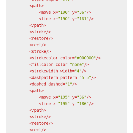
<
path
>
<
move
x
=
"190"
y
=
"36"
/>
<
line
x
=
"190"
y
=
"161"
/>
</
path
>
<
stroke
/>
<
restore
/>
<
rect
/>
<
stroke
/>
<
strokecolor
color
=
"#000000"
/>
<
fillcolor
color
=
"none"
/>
<
strokewidth
width
=
"4"
/>
<
dashpattern
pattern
=
"5 5"
/>
<
dashed
dashed
=
"1"
/>
<
path
>
<
move
x
=
"195"
y
=
"36"
/>
<
line
x
=
"195"
y
=
"186"
/>
</
path
>
<
stroke
/>
<
restore
/>
<
rect
/>