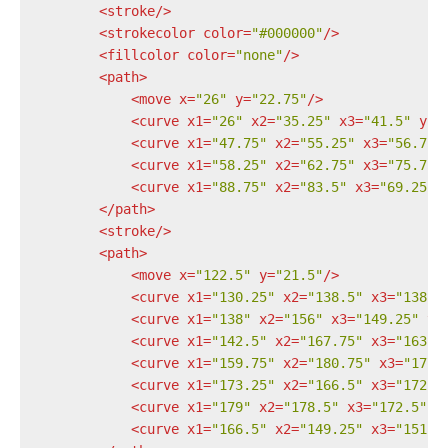
<
stroke
/>
<
strokecolor
color
=
"#000000"
/>
<
fillcolor
color
=
"none"
/>
<
path
>
<
move
x
=
"26"
y
=
"22.75"
/>
<
curve
x1
=
"26"
x2
=
"35.25"
x3
=
"41.5"
y1
=
<
curve
x1
=
"47.75"
x2
=
"55.25"
x3
=
"56.75"
<
curve
x1
=
"58.25"
x2
=
"62.75"
x3
=
"75.75"
<
curve
x1
=
"88.75"
x2
=
"83.5"
x3
=
"69.25"
</
path
>
<
stroke
/>
<
path
>
<
move
x
=
"122.5"
y
=
"21.5"
/>
<
curve
x1
=
"130.25"
x2
=
"138.5"
x3
=
"138.2
<
curve
x1
=
"138"
x2
=
"156"
x3
=
"149.25"
y1
<
curve
x1
=
"142.5"
x2
=
"167.75"
x3
=
"163.7
<
curve
x1
=
"159.75"
x2
=
"180.75"
x3
=
"177"
<
curve
x1
=
"173.25"
x2
=
"166.5"
x3
=
"172.7
<
curve
x1
=
"179"
x2
=
"178.5"
x3
=
"172.5"
y
<
curve
x1
=
"166.5"
x2
=
"149.25"
x3
=
"151.5