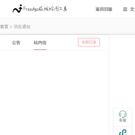
返回旧版
文

首页
> 消息通知
公告
站内信
全部已读

客服
