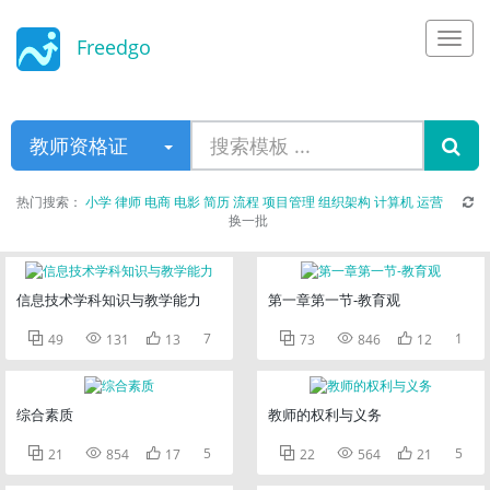
Freedgo
Design
教师资格证
热门搜索：
小学
律师
电商
电影
简历
流程
项目管理
组织架构
计算机
运营
换一批
信息技术学科知识与教学能力
第一章第一节-教育观



7



1
49
131
13
73
846
12
综合素质
教师的权利与义务



5



5
21
854
17
22
564
21