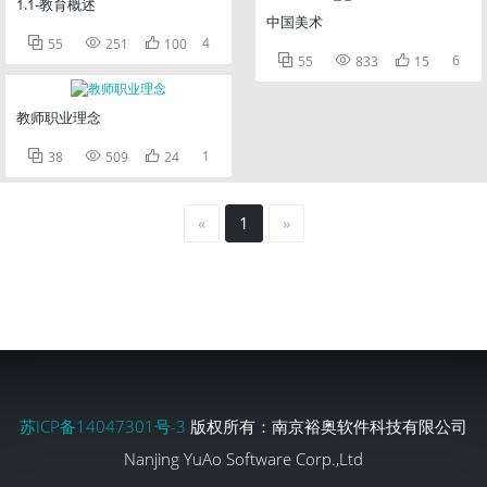
1.1-教育概述
中国美术



4
55
251
100



6
55
833
15
教师职业理念



1
38
509
24
«
1
»
苏ICP备14047301号-3
版权所有：南京裕奥软件科技有限公司
Nanjing YuAo Software Corp.,Ltd