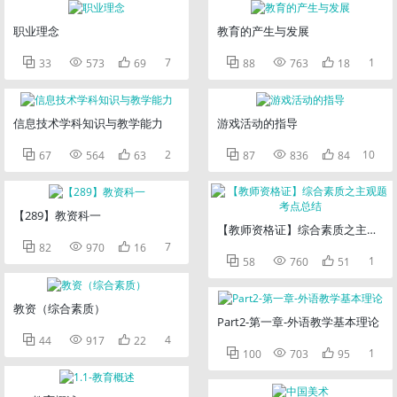
职业理念
教育的产生与发展



7



1
33
573
69
88
763
18
信息技术学科知识与教学能力
游戏活动的指导



2



10
67
564
63
87
836
84
【289】教资科一
【教师资格证】综合素质之主观题



7
82
970
16



1
58
760
51
教资（综合素质）
Part2-第一章-外语教学基本理论



4
44
917
22



1
100
703
95