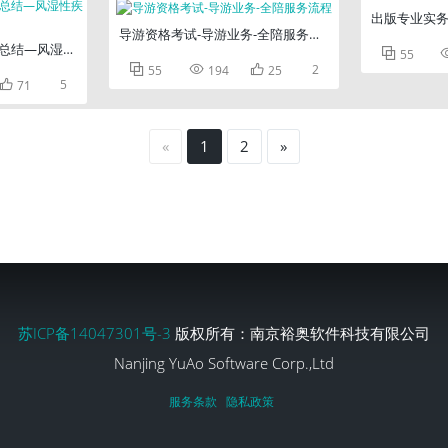
出版专业实务
导游资格考试-导游业务-全陪服务流程
总结—风湿性疾病

55



2
55
194
25

5
71
«
1
2
»
苏ICP备14047301号-3
版权所有：南京裕奥软件科技有限公司
Nanjing YuAo Software Corp.,Ltd
服务条款
隐私政策