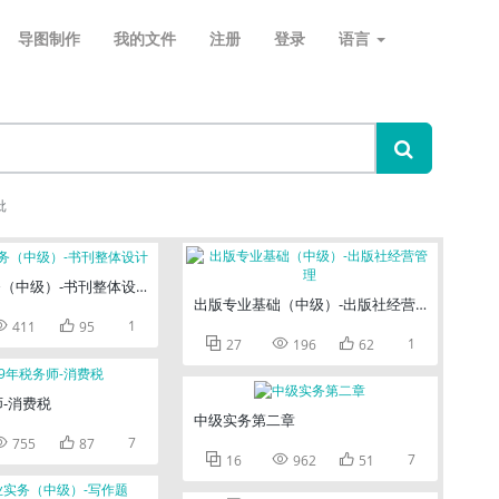
导图制作
我的文件
注册
登录
语言
批
（中级）-书刊整体设计
出版专业基础（中级）-出版社经营管理


1
411
95



1
27
196
62
师-消费税
中级实务第二章


7
755
87



7
16
962
51