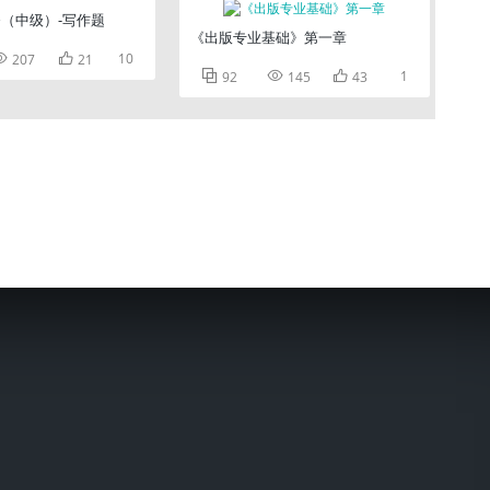
（中级）-写作题
《出版专业基础》第一章


10
207
21



1
92
145
43