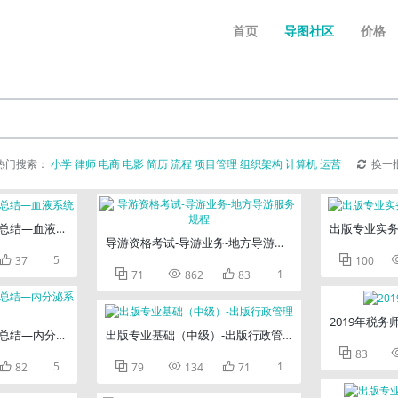
首页
导图社区
价格
热门搜索：
小学
律师
电商
电影
简历
流程
项目管理
组织架构
计算机
运营
换一
总结—血液系统
出版专业实务
导游资格考试-导游业务-地方导游服务规程

5

37
100



1
71
862
83
2019年税务
总结—内分泌系统
出版专业基础（中级）-出版行政管理

83

5



1
82
79
134
71