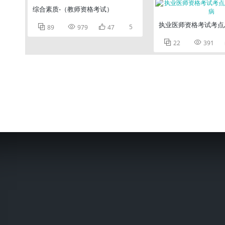
综合素质-（教师资格考试）
执业医师资格考试考点



5
89
979
47


22
391