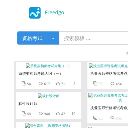
Freedgo
Design
资格考试
系统架构师考试大纲（一）
执业医师资格考试考点



2


54
617
71
93
484
软件设计师
执业医师资格考试考点



10
68
940
47


83
765