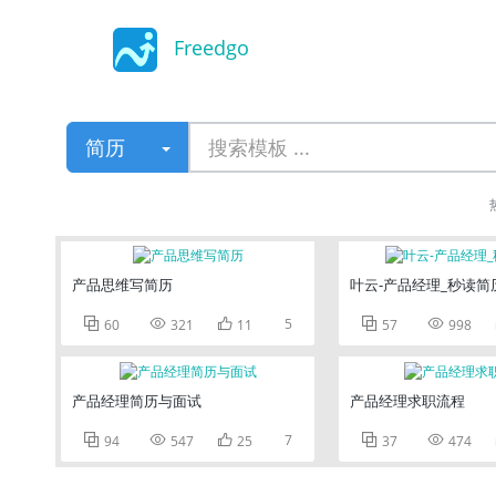
Freedgo
Design
简历
产品思维写简历
叶云-产品经理_秒读简



5


60
321
11
57
998
产品经理简历与面试
产品经理求职流程



7


94
547
25
37
474