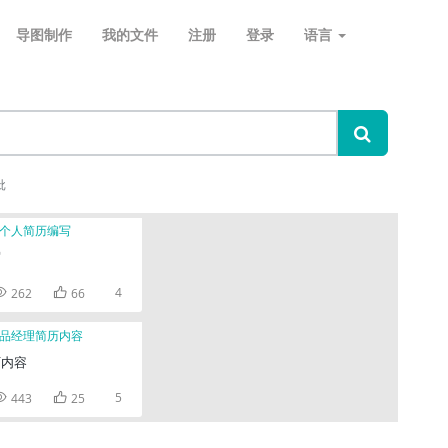
导图制作
我的文件
注册
登录
语言
批
写


4
262
66
历内容


5
443
25