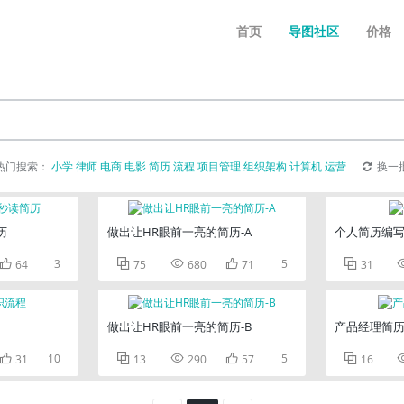
首页
导图社区
价格
热门搜索：
小学
律师
电商
电影
简历
流程
项目管理
组织架构
计算机
运营
换一
历
做出让HR眼前一亮的简历-A
个人简历编

3



5

64
75
680
71
31
做出让HR眼前一亮的简历-B
产品经理简

10



5

31
13
290
57
16