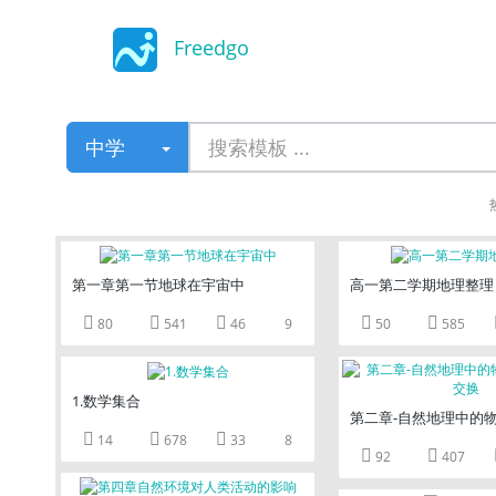
Freedgo
Design
中学
第一章第一节地球在宇宙中
高一第二学期地理整理





80
541
46
9
50
585
1.数学集合
第二章-自然地理中的



14
678
33
8


92
407