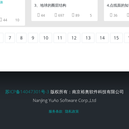
3、地球的圈层结构
4.点线面的




44
697
89
5
36

44
10
7
8
9
10
11
12
13
14
15
苏ICP备14047301号-3
版权所有：南京裕奥软件科技有限公司
Nanjing YuAo Software Corp.,Ltd
服务条款
隐私政策