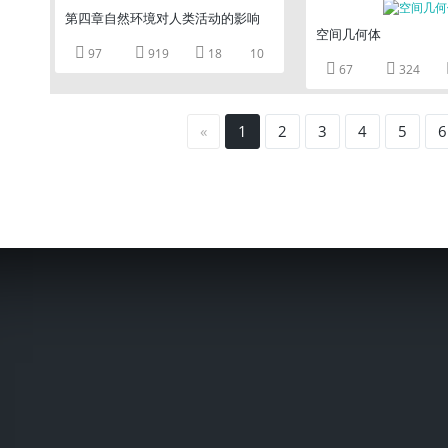
第四章自然环境对人类活动的影响
空间几何体



97
919
18
10


67
324
«
1
2
3
4
5
6