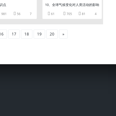
知识点
10、全球气候变化对人类活动的影响





981
56
7
61
705
81
4
16
17
18
19
20
»