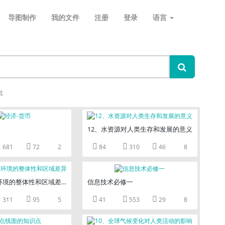
导图制作
我的文件
注册
登录
语言
批
12、水资源对人类生存和发展的意义





681
72
2
84
310
46
8
环境的整体性和区域差异
信息技术必修一





311
95
5
41
553
29
8