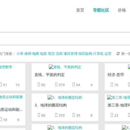
首页
导图社区
价格
热门搜索：
小学
律师
电商
电影
简历
流程
项目管理
组织架构
计算机
运营
换一
直线、平面的判定
经济-货币





61
10
80
979
94
4
76
3、地球的圈层结构
第三章-地理
物质运动和能量交换




68
359
39
8
22

58
6