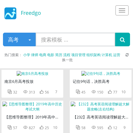
Freedgo
Design
高考
热门搜索：
小学
律师
电商
电影
简历
流程
项目管理
组织架构
计算机
运营
换一批
南京6月高考投放
记住9句话，决胜高考



7



10
32
313
56
45
150
77
【思维导图整理】2019年高中历史考试大纲
【232】高考英语阅读理解超大解题



10



9
57
827
25
58
595
12