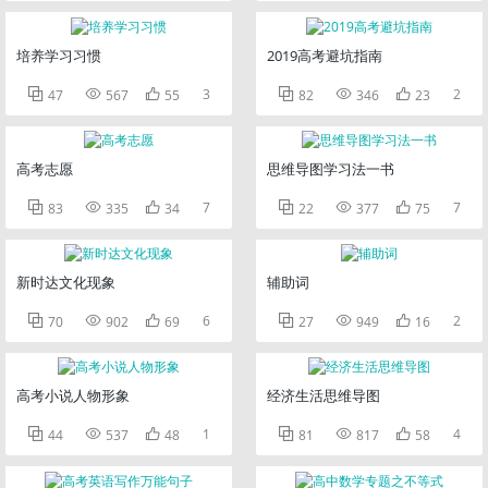
培养学习习惯
2019高考避坑指南



3



2
47
567
55
82
346
23
高考志愿
思维导图学习法一书



7



7
83
335
34
22
377
75
新时达文化现象
辅助词



6



2
70
902
69
27
949
16
高考小说人物形象
经济生活思维导图



1



4
44
537
48
81
817
58