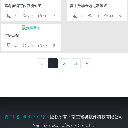
高考英语写作万能句子
高中数学专题之不等式



3



5
64
974
16
52
531
88
定语从句



2
94
296
97
«
1
2
3
»
苏ICP备14047301号-3
版权所有：南京裕奥软件科技有限公司
Nanjing YuAo Software Corp.,Ltd