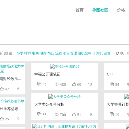
首页
导图社区
价格
热门搜索：
小学
律师
电商
电影
简历
流程
项目管理
组织架构
计算机
运营
换一
幸福公开课笔记
C++
南财经政法大学慕课MOOC笔记



10

45
480
69
84

6
47
大学类公众号分析
大学提升计
校长推荐必读书单



9

55
700
51
19

9
25