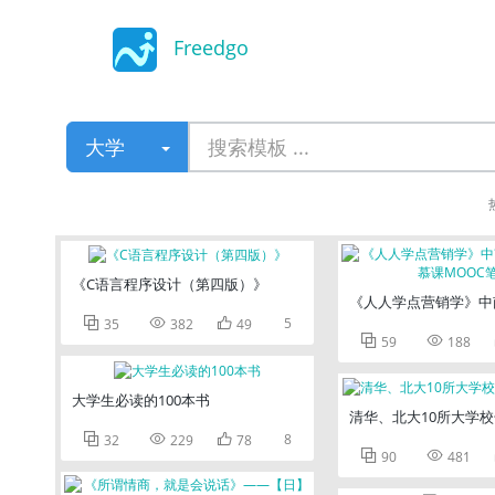
Freedgo
Design
大学
《C语言程序设计（第四版）》
《人人学点营销学》中



5
35
382
49


59
188
大学生必读的100本书
清华、北大10所大学



8
32
229
78


90
481