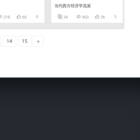
当代西方经济学流派


9



5
218
66
34
403
36
14
15
»