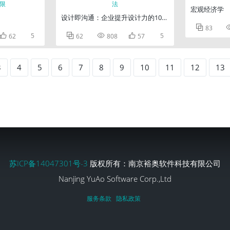
宏观经济学
设计即沟通：企业提升设计力的10个方法

83

5



5
62
62
808
57
3
4
5
6
7
8
9
10
11
12
13
苏ICP备14047301号-3
版权所有：南京裕奥软件科技有限公司
Nanjing YuAo Software Corp.,Ltd
服务条款
隐私政策