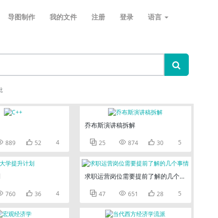
导图制作
我的文件
注册
登录
语言
批
乔布斯演讲稿拆解


4



5
889
52
25
874
30
划
求职运营岗位需要提前了解的几个事情


4



5
760
36
47
651
28