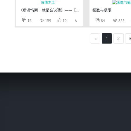
《所谓情商，就是会说话》——【日】佐佐木圭一
函数与极限



6


16
159
19
84
855
«
1
2