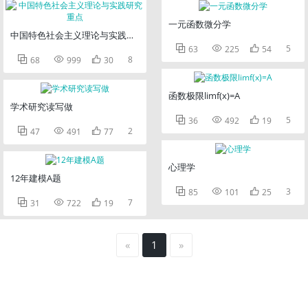
一元函数微分学
中国特色社会主义理论与实践研究重点



5
63
225
54



8
68
999
30
函数极限limf(x)=A
学术研究读写做



5
36
492
19



2
47
491
77
心理学
12年建模A题



3
85
101
25



7
31
722
19
«
1
»