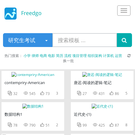
Freedgo
Design
研究生考试
热门搜索：
小学
律师
电商
电影
简历
流程
项目管理
组织架构
计算机
运营
换一批
contempriry-American
唐迟-阅读的逻辑-笔记



3



5
32
545
73
27
431
86
数据结构1
近代史-(1)



2



8
78
790
51
99
425
87