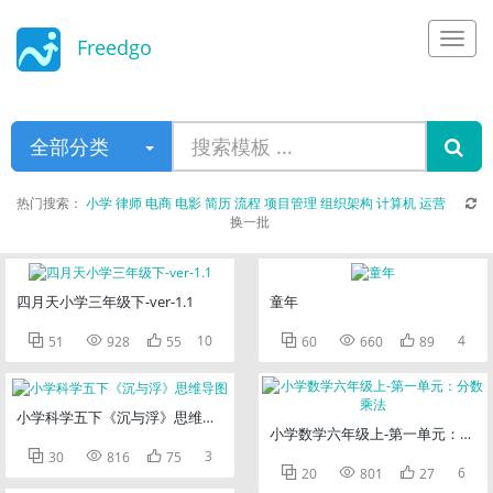
Freedgo
Design
全部分类
热门搜索：
小学
律师
电商
电影
简历
流程
项目管理
组织架构
计算机
运营
换一批
四月天小学三年级下-ver-1.1
童年



10



4
51
928
55
60
660
89
小学科学五下《沉与浮》思维导图
小学数学六年级上-第一单元：分数



3
30
816
75



6
20
801
27