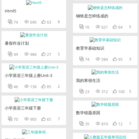
Html5
钢铁是怎样练成的



8
74
690
63



5
16
621
64
暑假作业计划
教育学基础知识



5
49
986
27



3
74
584
95
小学英语三年级上册Unit-3
我的寒假生活



2
46
136
85



5
23
312
100
小学英语三年级下册
数学错题原因



7
70
905
65



1
35
810
12