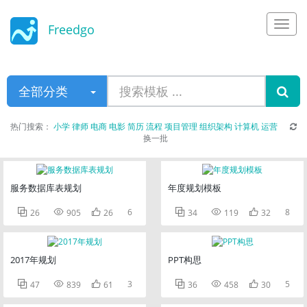
Freedgo
Design
全部分类
热门搜索：
小学
律师
电商
电影
简历
流程
项目管理
组织架构
计算机
运营
换一批
服务数据库表规划
年度规划模板



6



8
26
905
26
34
119
32
2017年规划
PPT构思



3



5
47
839
61
36
458
30