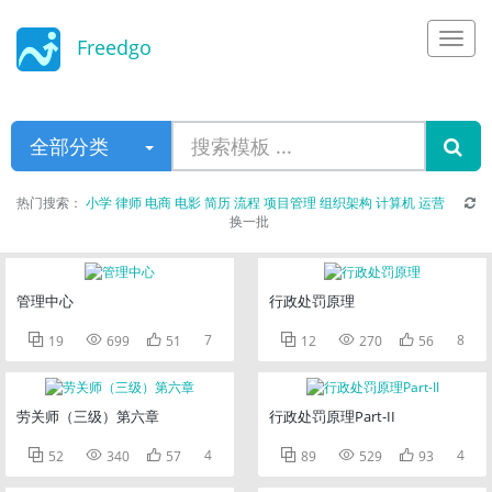
Freedgo
Design
全部分类
热门搜索：
小学
律师
电商
电影
简历
流程
项目管理
组织架构
计算机
运营
换一批
管理中心
行政处罚原理



7



8
19
699
51
12
270
56
劳关师（三级）第六章
行政处罚原理Part-II



4



4
52
340
57
89
529
93