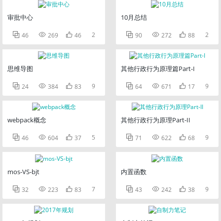
审批中心
10月总结



2



2
46
269
46
90
272
88
思维导图
其他行政行为原理篇Part-I



9



9
24
384
83
64
671
17
webpack概念
其他行政行为原理Part-II



5



9
46
604
37
71
622
68
mos-VS-bjt
内置函数



7



9
32
223
83
43
242
38