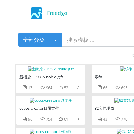
Freedgo
Design
全部分类
新概念2-L93_A-noble-gift
乐律



7


17
964
52
66
695
cocos-creator目录文件
82套娃现象



10


96
754
61
43
770