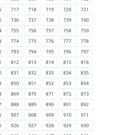
6
717
718
719
720
721
5
736
737
738
739
740
4
755
756
757
758
759
3
774
775
776
777
778
2
793
794
795
796
797
1
812
813
814
815
816
0
831
832
833
834
835
9
850
851
852
853
854
8
869
870
871
872
873
7
888
889
890
891
892
6
907
908
909
910
911
5
926
927
928
929
930