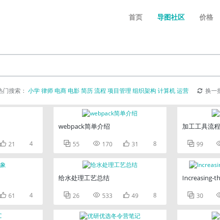
首页
导图社区
价格
热门搜索：
小学
律师
电商
电影
简历
流程
项目管理
组织架构
计算机
运营
换一
webpack简单介绍
加工工具流

4



8

21
55
170
31
99
给水处理工艺总结
Increasing-th

4



8

61
26
533
49
30