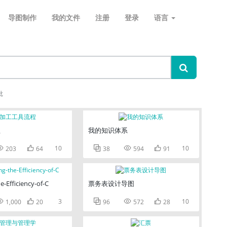
导图制作
我的文件
注册
登录
语言
批
程
我的知识体系


10



10
203
64
38
594
91
e-Efficiency-of-C
票务表设计导图


3



10
1,000
20
96
572
28