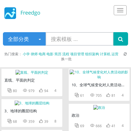
Freedgo
Design
全部分类
热门搜索：
小学
律师
电商
电影
简历
流程
项目管理
组织架构
计算机
运营
换一批
直线、平面的判定
10、全球气候变化对人类活动的影



4
80
979
94



4
61
705
81
3、地球的圈层结构
政治



8
68
359
39



4
69
666
41