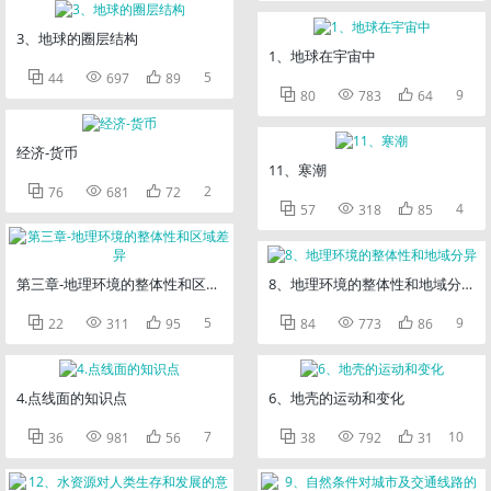
3、地球的圈层结构
1、地球在宇宙中



5
44
697
89



9
80
783
64
经济-货币
11、寒潮



2
76
681
72



4
57
318
85
第三章-地理环境的整体性和区域差异
8、地理环境的整体性和地域分异



5



9
22
311
95
84
773
86
4.点线面的知识点
6、地壳的运动和变化



7



10
36
981
56
38
792
31