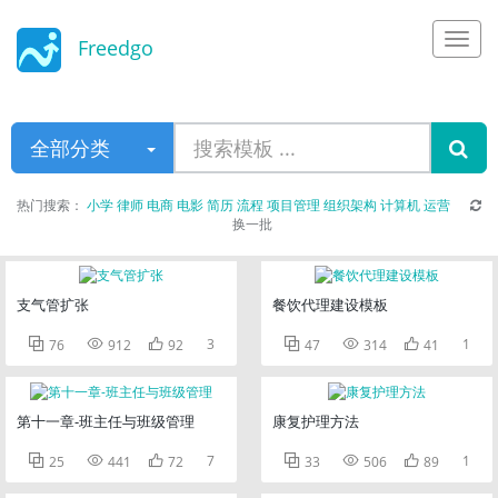
Freedgo
Design
全部分类
热门搜索：
小学
律师
电商
电影
简历
流程
项目管理
组织架构
计算机
运营
换一批
支气管扩张
餐饮代理建设模板



3



1
76
912
92
47
314
41
第十一章-班主任与班级管理
康复护理方法



7



1
25
441
72
33
506
89