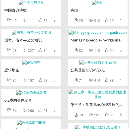
中国古典诗歌
炎症



2



1
45
111
87
25
910
19
国考、省考—公文知识
Managing-people-in-organisation



2



5
23
227
34
82
118
94
逻辑填空
公共基础知识-行政法



5



1
85
107
23
71
414
38
0-2岁的身体发育
第三章：学前儿童心理发展的生理



5
54
260
91



6
70
565
81