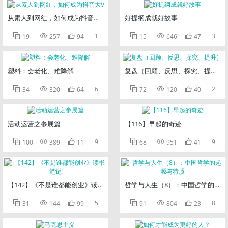
从素人到网红，如何成为抖音大V
好提纲成就好故事



1



3
19
257
94
15
646
47
塑料：会老化、难降解
复盘（回顾、反思、探究、提升）



6



2
34
320
64
72
120
40
活动运营之参展篇
【116】早起的奇迹



9



9
100
389
11
68
951
41
【142】《不是谁都能创业》读书笔记
哲学与人生（8）：中国哲学的起源



5



8
31
144
99
91
804
23