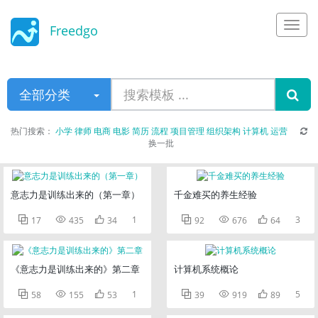
Freedgo
Design
全部分类
热门搜索：
小学
律师
电商
电影
简历
流程
项目管理
组织架构
计算机
运营
换一批
意志力是训练出来的（第一章）
千金难买的养生经验



1



3
17
435
34
92
676
64
《意志力是训练出来的》第二章
计算机系统概论



1



5
58
155
53
39
919
89