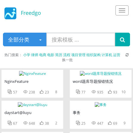
Freedgo
Design
全部分类
热门搜索：
小学
律师
电商
电影
简历
流程
项目管理
组织架构
计算机
运营
换一批
NginxFeature
word题库导题报错情况



8



10
57
238
23
77
935
93
daystart@liuyu
事务



2



9
67
648
38
25
447
69