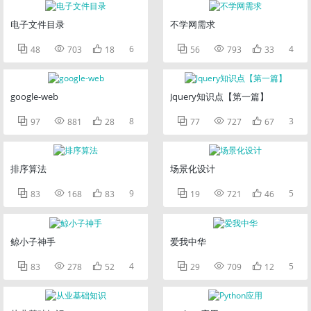
电子文件目录
不学网需求



6



4
48
703
18
56
793
33
google-web
Jquery知识点【第一篇】



8



3
97
881
28
77
727
67
排序算法
场景化设计



9



5
83
168
83
19
721
46
鲸小子神手
爱我中华



4



5
83
278
52
29
709
12