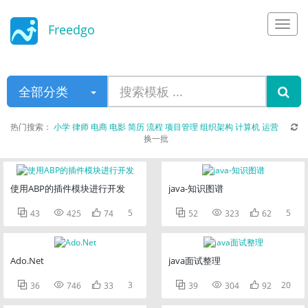
Freedgo
Design
全部分类
热门搜索：
小学
律师
电商
电影
简历
流程
项目管理
组织架构
计算机
运营
换一批
使用ABP的插件模块进行开发
java-知识图谱



5



5
43
425
74
52
323
62
Ado.Net
java面试整理



3



20
36
746
33
39
304
92