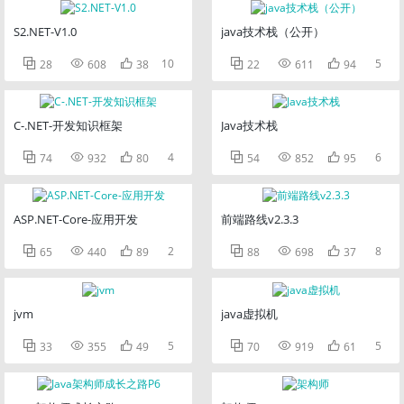
S2.NET-V1.0
java技术栈（公开）



10



5
28
608
38
22
611
94
C-.NET-开发知识框架
Java技术栈



4



6
74
932
80
54
852
95
ASP.NET-Core-应用开发
前端路线v2.3.3



2



8
65
440
89
88
698
37
jvm
java虚拟机



5



5
33
355
49
70
919
61