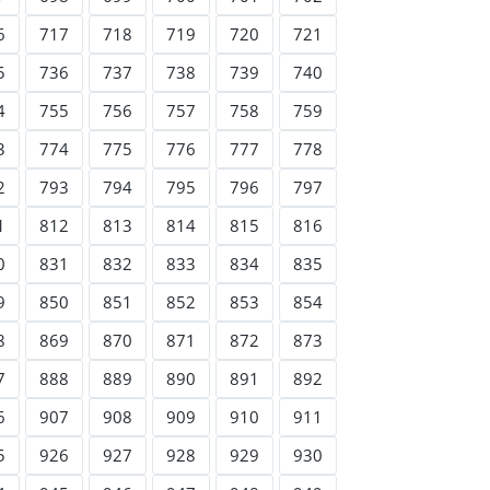
6
717
718
719
720
721
5
736
737
738
739
740
4
755
756
757
758
759
3
774
775
776
777
778
2
793
794
795
796
797
1
812
813
814
815
816
0
831
832
833
834
835
9
850
851
852
853
854
8
869
870
871
872
873
7
888
889
890
891
892
6
907
908
909
910
911
5
926
927
928
929
930