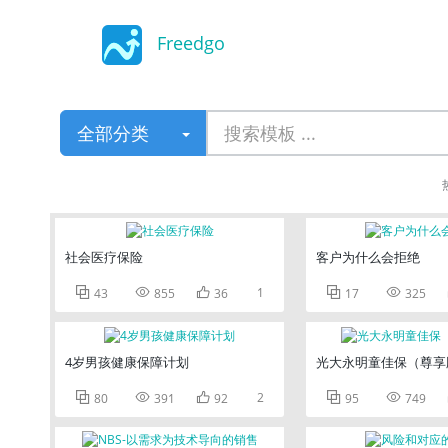
Freedgo
Design
全部分类
社会医疗保险
客户为什么会拒绝



1


43
855
36
17
325
4岁男孩健康保障计划
光大永明童佳保（尊享



2


80
391
92
95
749