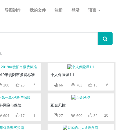
导图制作
我的文件
注册
登录
语言
批
019年贵阳市缴费标准
个人保险课1.1


5



6
300
25
66
703
18
章-风险与保险
互金风控


1



20
604
17
27
600
32