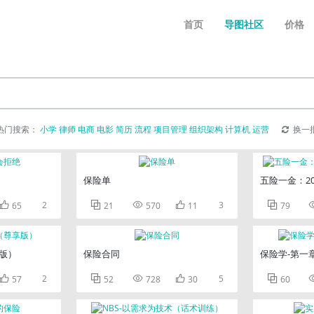
首页
导图社区
价格
热门搜索：
小学
律师
电商
电影
简历
流程
项目管理
组织架构
计算机
运营
换一
保险单
五险一金：2

2



3

65
21
570
11
79
版）
保险合同
保险学-第一

2



5

57
52
728
30
60