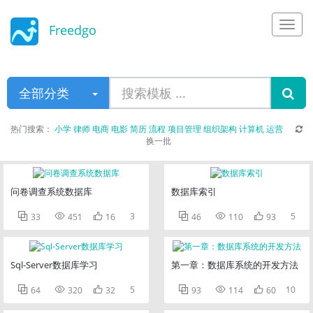
Freedgo
Design
全部分类
热门搜索：
小学
律师
电商
电影
简历
流程
项目管理
组织架构
计算机
运营
换一批
问卷调查系统数据库
数据库索引



3



5
33
451
16
46
110
93
Sql-Server数据库学习
第一章：数据库系统的开发方法



5



10
64
320
32
93
114
60