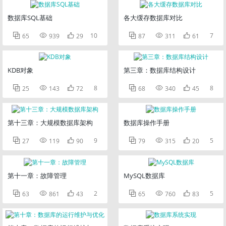
数据库SQL基础
各大缓存数据库对比



10



7
65
939
29
87
311
61
KDB对象
第三章：数据库结构设计



8



8
25
143
72
68
340
45
第十三章：大规模数据库架构
数据库操作手册



9



5
27
119
90
79
315
20
第十一章：故障管理
MySQL数据库



2



5
63
861
43
65
760
83