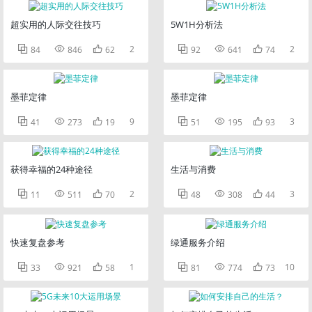
超实用的人际交往技巧
5W1H分析法



2



2
84
846
62
92
641
74
墨菲定律
墨菲定律



9



3
41
273
19
51
195
93
获得幸福的24种途径
生活与消费



2



3
11
511
70
48
308
44
快速复盘参考
绿通服务介绍



1



10
33
921
58
81
774
73