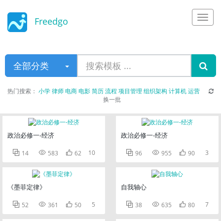
Freedgo
Design
全部分类
热门搜索：
小学
律师
电商
电影
简历
流程
项目管理
组织架构
计算机
运营
换一批
政治必修一-经济
政治必修一-经济



10



3
14
583
62
96
955
90
《墨菲定律》
自我轴心



5



7
52
361
50
38
635
80