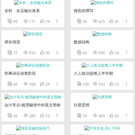
全科，全店输出体系
报告的撰写



5



1
99
171
74
36
425
41
师长情谊
数据结构



3



1
77
616
99
69
930
54
刑事诉讼侦查阶段
八上政治提纲上半学期



1



1
66
358
29
100
543
53
会计常识-梳理融资中的英文简称
社群思维



5



1
48
289
53
79
405
82