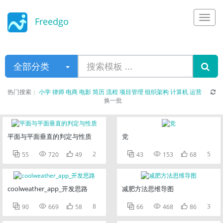
Freedgo
Design
全部分类
热门搜索：
小学
律师
电商
电影
简历
流程
项目管理
组织架构
计算机
运营
换一批
平面与平面垂直的判定与性质
党



2



5
55
720
49
43
153
68
coolweather_app_开发思路
减肥方法思维导图



8



3
90
669
58
66
468
86